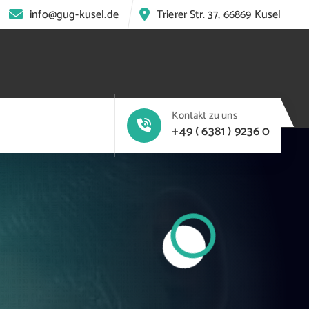
info@gug-kusel.de
Trierer Str. 37, 66869 Kusel
Kontakt zu uns
+49 ( 6381 ) 9236 0