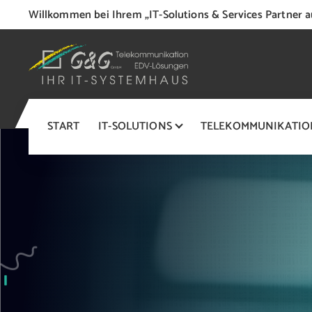
S
Willkommen bei Ihrem „IT-Solutions & Services Partner a
k
i
p
t
o
IT-Systemhaus
c
START
IT-SOLUTIONS
TELEKOMMUNIKATIO
o
n
t
e
n
t