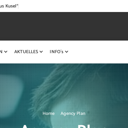
us Kusel“
N
AKTUELLES
INFO`s
Home
Agency Plan