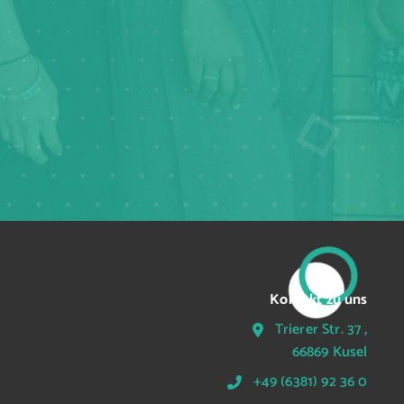
Kontakt zu uns
Trierer Str. 37 ,
66869 Kusel
+49 (6381) 92 36 0