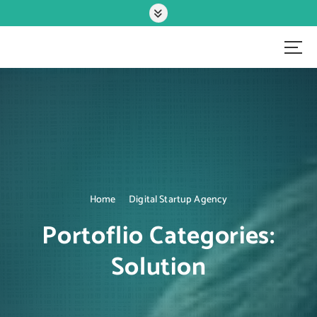
S
k
i
p
IT-Systemhaus
t
o
c
o
n
t
e
n
t
Home
Digital Startup Agency
Portoflio Categories:
Solution