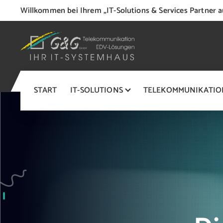
S
Willkommen bei Ihrem „IT-Solutions & Services Partner a
k
i
p
t
o
IT-Systemhaus
c
START
IT-SOLUTIONS
TELEKOMMUNIKATIO
o
n
t
e
n
t