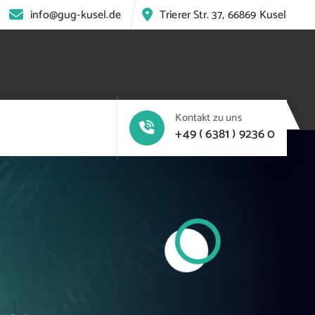
info@gug-kusel.de
Trierer Str. 37, 66869 Kusel
Kontakt zu uns
+49 ( 6381 ) 9236 0